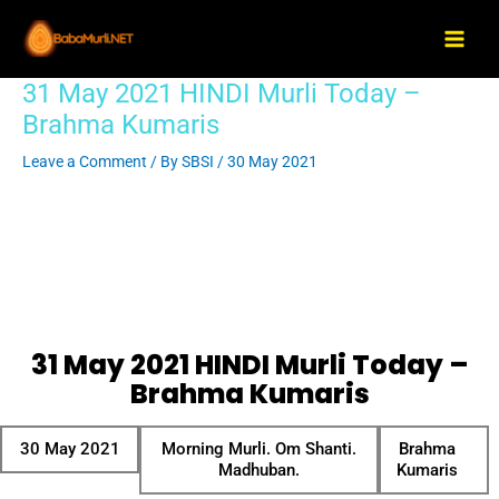
Skip
Main
to
Men
content
31 May 2021 HINDI Murli Today –
Post
navigation
Brahma Kumaris
Leave a Comment
/ By
SBSI
/
30 May 2021
31 May 2021 HINDI Murli Today –
Brahma Kumaris
30 May 2021
Morning Murli. Om Shanti.
Brahma
Madhuban.
Kumaris