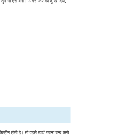
र। तुम भी ऐसे बनो। अगर किसको दु:ख दिया,
तिहीन होती है। तो पहले व्यर्थ रचना बन्द करो