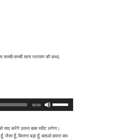
, हम सच्ची-सच्ची सत्य नारायण की कथा,
Use
00:00
Up/Down
Arrow
keys
प को याद करेंगे उतना बाबा स्वीट लगेगा।
to
ूँ, जैसा हूँ, कितना बड़ा हूँ, बताओ हमारा बाप
increase