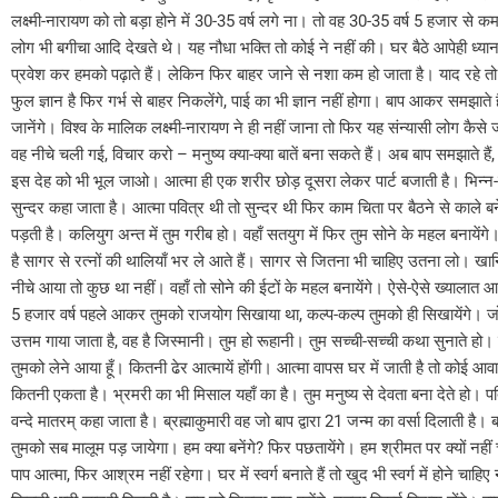
लक्ष्मी-नारायण को तो बड़ा होने में 30-35 वर्ष लगे ना। तो वह 30-35 वर्ष 5 हजार स
लोग भी बगीचा आदि देखते थे। यह नौधा भक्ति तो कोई ने नहीं की। घर बैठे आपेही ध्यान मे
प्रवेश कर हमको पढ़ाते हैं। लेकिन फिर बाहर जाने से नशा कम हो जाता है। याद रहे तो 
फुल ज्ञान है फिर गर्भ से बाहर निकलेंगे, पाई का भी ज्ञान नहीं होगा। बाप आकर समझाते ह
जानेंगे। विश्व के मालिक लक्ष्मी-नारायण ने ही नहीं जाना तो फिर यह संन्यासी लोग कैसे जा
वह नीचे चली गई, विचार करो – मनुष्य क्या-क्या बातें बना सकते हैं। अब बाप समझाते है
इस देह को भी भूल जाओ। आत्मा ही एक शरीर छोड़ दूसरा लेकर पार्ट बजाती है। भिन्न-भ
सुन्दर कहा जाता है। आत्मा पवित्र थी तो सुन्दर थी फिर काम चिता पर बैठने से काले बन
पड़ती है। कलियुग अन्त में तुम गरीब हो। वहाँ सतयुग में फिर तुम सोने के महल बनायेंगे।
है सागर से रत्नों की थालियाँ भर ले आते हैं। सागर से जितना भी चाहिए उतना लो। खानियाँ
नीचे आया तो कुछ था नहीं। वहाँ तो सोने की ईटों के महल बनायेंगे। ऐसे-ऐसे ख्यालात 
5 हजार वर्ष पहले आकर तुमको राजयोग सिखाया था, कल्प-कल्प तुमको ही सिखायेंगे। जो-जो आ
उत्तम गाया जाता है, वह है जिस्मानी। तुम हो रूहानी। तुम सच्ची-सच्ची कथा सुनाते ह
तुमको लेने आया हूँ। कितनी ढेर आत्मायें होंगी। आत्मा वापस घर में जाती है तो कोई आव
कितनी एकता है। भ्रमरी का भी मिसाल यहाँ का है। तुम मनुष्य से देवता बना देते हो। पतितों
वन्दे मातरम् कहा जाता है। ब्रह्माकुमारी वह जो बाप द्वारा 21 जन्म का वर्सा दिलाती है।
तुमको सब मालूम पड़ जायेगा। हम क्या बनेंगे? फिर पछतायेंगे। हम श्रीमत पर क्यों नहीं 
पाप आत्मा, फिर आश्रम नहीं रहेगा। घर में स्वर्ग बनाते हैं तो खुद भी स्वर्ग में होने 