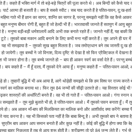
हैं। कहते हैं भक्ति मार्ग में तो बड़े-बड़े चित्रों की पूजा करते थे। अब बिन्दी को कैसे याद 
 है। पार्ट आत्मा ही बजाती है। बाप है सबसे स्वीट। सब याद करते हैं हे पतित-पावन, दु:ख-ह
भल महिमा गाते भी हैं ज्ञान का सागर, शान्ति का सागर है, परन्तु समझते नहीं कि वह कैसे आक
 मनुष्य बीमार रोगी हैं, बहुत हैं जो हेल्दी भी हैं। भारतवासी जानते हैं सतयुग में आयु 
है। मनुष्य बड़ी-बड़ी धर्मशालायें आदि अभी तक बनाते रहते हैं। जानते नहीं हैं, यह बाकी 
टूटे। तुमको बाबा मकान आदि बनाने के लिए कभी मना नहीं करते हैं। तुम अपने ही घर में 
से। यह भी समझाया है – तुमको सुख बहुत मिलता है। जब तमोप्रधान बने तब जास्ती दु:ख हो
जायेगी। तुम बच्चों ने जो विनाश, दिव्य दृष्टि से देखा है सो फिर प्रैक्टिकल में देखना है।
 भी जरूर होना है। तुम बच्चे जानते हो – बाप ही आकर स्वर्ग का वर्सा देते हैं। परन्तु बच्
मय है। बाप कहते हैं – मैं हूँ दाता, मैं तुमको देने आया हूँ। मनुष्य कहते हैं – पतित-पा
ो। तुम्हारी बुद्धि में भी अब आया है, आगे थोड़ेही समझते थे कि हम विश्व पर राज्य करते
स्वर्ग का मालिक बनाया था। फिर तुम 84 जन्मों की सीढ़ी उतरते हो। यह विस्तार कोई भी शास
कर शास्त्रों की अथॉरिटी बनते हैं। वह भी तो गाते हैं – पतित-पावन आओ। गंगा स्नान करने
समझाते हैं – तुम मुझे बुलाते भी हो, हे पतित-पावन आओ। मैं तुमको पावन बनाता हूँ। मैं तु
 लेते आये हो। अब आकर माँ-बाप की मिलकियत का मालिक बनो और आशीर्वाद क्या करेंगे! बच्
ो याद करना है। यह भी किसको पता नहीं है कि बाबा बिन्दू है। अभी तुमको बाप ने बताया है,
 सुप्रीम बाप आकर आप समान बनाते हैं और कुछ नहीं है। कोई की बुद्धि में होगा क्या कि ब
 से बच्चा बाहर निकलता है तब से आयु शुरू होती है। श्रीकृष्ण तो पूरे 84 जन्म लेते हैं। गर्