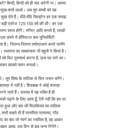
करें? बिन्दी, बिन्दी को ही याद करेगी ना। आत्मा
or
र्ता सुख-कर्ता आओ। अब तुम बच्चों को यह
decrease
र सुख देते हैं। मीठे-मीठे चिल्ड्रेन हर एक समझ
volume.
बहुत बड़ी एवरेज 125-150 वर्ष की थी। हर एक
कितना समय होगी। मन्दिर आदि बनाते हैं, लाखों
एक कमरे में हॉस्पिटल कम युनिवर्सिटी
ता है। जितना-जितना तमोप्रधान बनते जायेंगे
 स्थापना का साक्षात्कार भी बहुतों ने किया है।
चों को फिर पुरूषार्थ करना है, ऊंच पद पाने का।
वन आओ, आकर हमको पावन बनाओ।
 थे। तुम विश्व के मालिक थे फिर जरूर बनेंगे।
्त्र में नहीं है। शिवबाबा ने कोई शास्त्र
 जाते हैं। वास्तव में यह भक्ति है ही
मको पढ़ाने के लिए आता हूँ, ऐसे नहीं कि हम पर
चा पैदा हुआ और बाप की मिलकियत का मालिक
 सभी कहते भी हैं परमपिता परमात्मा, गॉड
ेहद का बाप जो स्वर्ग का रचयिता है, वह आकर
भ से बाहर आया, उस दिन से 84 जन्म गिनेंगे।