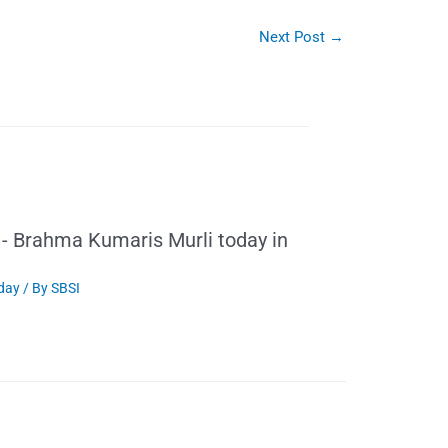
Next Post
→
1- Brahma Kumaris Murli today in
oday
/ By
SBSI