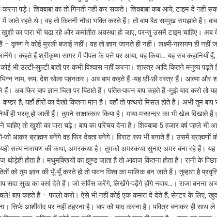
े कम करना पड़े। शिवबाबा का तो गिनती नहीं कर सकते। शिवबाबा कब आये, टाइम दे नहीं सकत
ं जाते रहते थे। वह तो कितनी नौधा भक्ति करते हैं। तो बाप बैठ सम्मुख समझाते हैं। बाबा 
खुशी का पारा भी चढा रहे और कर्मातीत अवस्था हो जाए, परन्तु उसमें टाइम चाहिए। अब देख
ैं – कृष्ण ने कोई मुरली बजाई नहीं। वह तो ज्ञान जानते ही नहीं। लक्ष्मी-नारायण ही नहीं 
नेंगे। कहते हैं श्रीकृष्ण सागर में पीपल के पत्ते पर आया, यह किया… यह सब कहानियाँ हैं, ज
ं, कोई भी उल्टी-सुल्टी बातों पर कभी विश्वास नहीं करना। शास्त्र आदि कितने मनुष्य पढ़त
िन्न नाम, रूप, देश चोला पहनकर। अब बाप कहते हैं -यह छी-छी वस्त्र हैं। आत्मा और शर
े हैं। अब फिर बाप ज्ञान चिता पर बिठाते हैं। पतित-पावन बाप कहते हैं -मुझे याद करो तो
 वण्डर है, यहाँ हीरों का देखो कितना मान है। वहाँ तो पत्थरों मिसल होते हैं। अभी तुम बाप
 ही भरतू हो जाती हैं। तुमने साक्षात्कार किया है। माया-मच्छन्दर का भी खेल दिखाते हैं। उ
आने चाहिए तो खुशी का पारा चढ़े। बाप का परिचय देना है। शिवबाबा 5 हजार वर्ष पहले भी 
कर ब्राह्मण बनेंगे वह फिर देवता बनेंगे। विराट रूप भी बनाते हैं। उसमें ब्राह्मणों की 
ो। यही सत्य नारायण की कथा, अमरकथा है। तुमको अमरकथा सुनाए अमर बना रहे हैं। यह मृत्
ाज थोड़ेही होता है। मधुमक्खियों का झुण्ड जाता है तो आवाज कितना होता है। रानी के पिछ
 को तुम ज्ञान की भूँ-भूँ करते हो तो पावन विश्व का मालिक बन जाते हैं। तुम्हारा है प्रवृत्
 बाप सदा सुख का वर्सा देते हैं। जो सर्विस करेंगे, लिखेंगे-पढ़ेंगे होंगे नवाब…। राजा बन
चले! बाप कहते हैं – फालो करो। ऐसे भी नहीं कोई एक कमरा दे देते हैं, सेन्टर के लिए, खु
चाहिए ना। सिर्फ आशीर्वाद पर नहीं ठहरना है। बाप को याद करना है। पवित्र बनाकर ही साथ ले