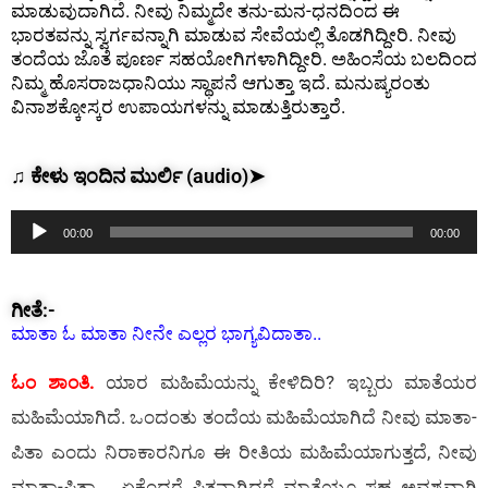
ಮಾಡುವುದಾಗಿದೆ. ನೀವು ನಿಮ್ಮದೇ ತನು-ಮನ-ಧನದಿಂದ ಈ
ಭಾರತವನ್ನು ಸ್ವರ್ಗವನ್ನಾಗಿ ಮಾಡುವ ಸೇವೆಯಲ್ಲಿ ತೊಡಗಿದ್ದೀರಿ. ನೀವು
ತಂದೆಯ ಜೊತೆ ಪೂರ್ಣ ಸಹಯೋಗಿಗಳಾಗಿದ್ದೀರಿ. ಅಹಿಂಸೆಯ ಬಲದಿಂದ
ನಿಮ್ಮ ಹೊಸರಾಜಧಾನಿಯು ಸ್ಥಾಪನೆ ಆಗುತ್ತಾ ಇದೆ. ಮನುಷ್ಯರಂತು
ವಿನಾಶಕ್ಕೋಸ್ಕರ ಉಪಾಯಗಳನ್ನು ಮಾಡುತ್ತಿರುತ್ತಾರೆ.
♫ ಕೇಳು ಇಂದಿನ ಮುರ್ಲಿ (audio)➤
Audio
00:00
00:00
Player
ಗೀತೆ:-
ಮಾತಾ ಓ ಮಾತಾ ನೀನೇ ಎಲ್ಲರ ಭಾಗ್ಯವಿದಾತಾ..
ಓಂ ಶಾಂತಿ.
ಯಾರ ಮಹಿಮೆಯನ್ನು ಕೇಳಿದಿರಿ? ಇಬ್ಬರು ಮಾತೆಯರ
ಮಹಿಮೆಯಾಗಿದೆ. ಒಂದಂತು ತಂದೆಯ ಮಹಿಮೆಯಾಗಿದೆ ನೀವು ಮಾತಾ-
ಪಿತಾ ಎಂದು ನಿರಾಕಾರನಿಗೂ ಈ ರೀತಿಯ ಮಹಿಮೆಯಾಗುತ್ತದೆ, ನೀವು
ಮಾತಾ-ಪಿತಾ…. ಏಕೆಂದರೆ ಪಿತನಾಗಿದ್ದರೆ ಮಾತೆಯೂ ಸಹ ಅವಶ್ಯವಾಗಿ