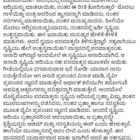
ಮಾಡಲಾಯಿತು? ಆರಂಭದಲ್ಲಿ ಮೊಟ್ಟಮೊದಲು ಮೂಳೆಗಳಿಂದ
ಆದ್ಮಿಯನ್ನು ಮಾಡಲಾಯಿತು, ನಂತರ ಈ ರೀತಿ ತೋರಿಸುತ್ತಾರೆ- ಮೊದಲು
ಗಾಳಿಯಿತ್ತು ನಂತ್ರ ಅದರಿಂದ ಶ್ವಾಸವನ್ನಾಗಿ ಮಾಡಿದರು, ನಂತರ
ನರಗಳನ್ನು ಮಾಡಲಾಯಿತು, ನಂತರ ಮನುಷ್ಯನಾದನು. ಹೀಗೆಯೇ
ಮೊದಲು ಆದ್ಮಿ(ಮನುಷ್ಯ)ಯಾದನು, ನಂತರದಲ್ಲಿ ಇಡೀ ಸೃಷ್ಟಿಯ
ಉತ್ಪನ್ನವಾಯಿತು. ಈಗ ಇದಾಯಿತು ಮನುಷ್ಯರ ಹೇಳಿಕೆ-ಕೇಳಿಕೆ
ಮಾತುಗಳು. ಆದರೆ ಸ್ವಯಂ ಪರಮಾತ್ಮನೇ ತಿಳಿಸುತ್ತಿದ್ದಾರೆ- ಸತ್ಯವಾಗಿಯೂ
ಸೃಷ್ಟಿಯು ಹೇಗೆ ಉತ್ಪನ್ನವಾಯಿತು? ವಾಸ್ತವದಲ್ಲಿ ಪರಮಾತ್ಮನಂತು
ಅನಾದಿ ಆಗಿದ್ದಾರೆ ಅಂದಮೇಲೆ ಈ ಸೃಷ್ಟಿಯೂ ಅನಾದಿಯಾಗಿದೆ, ಆ
ಅನಾದಿ ಸೃಷ್ಟಿಯ ಆದಿಯೂ ಸಹ ಪರಮಾತ್ಮನ ಮೂಲಕವೇ ಆಯಿತು.
ಗೀತೆಯಲ್ಲಿಯೂ ಭಗವಾನುವಾಚ ಇದೆ ನೋಡಿ- ಯಾವಾಗ ನಾನು
ಬರುತ್ತೇನೆಯೋ ಆಗ ಆಸುರಿ ಪ್ರಪಂಚದ ವಿನಾಶ ಮಾಡಿ, ದೈವೀ
ಪ್ರಪಂಚದ ಸ್ಥಾಪನೆ ಮಾಡುತ್ತೇನೆ ಅರ್ಥಾತ್ ಕಲಿಯುಗೀ ತಮೋಗುಣಿ
ಅಪವಿತ್ರ ಆತ್ಮರುಗಳನ್ನು ಪವಿತ್ರರನ್ನಾಗಿ ಮಾಡುತ್ತೇನೆ. ಅಂದಮೇಲೆ
ಮೊಟ್ಟಮೊದಲು ಪರಮಾತ್ಮನು ಸೃಷ್ಟಿಯ ಆದಿಯಲ್ಲಿ ಬ್ರಹ್ಮಾ, ವಿಷ್ಣು, ಶಂಕರ
ಮೂರರೂಪಗಳನ್ನು ರಚಿಸಿದರು, ನಂತರ ಬ್ರಹ್ಮಾ ಹಾಗೂ ಸರಸ್ವತಿಯ
ಮೂಲಕ ದೈವೀ ಪ್ರಪಂಚದ ಸ್ಥಾಪನೆ ಮಾಡಿದರು. ಅಂದರೆ ಸೃಷ್ಟಿಯ
ಆದಿಯು ಬ್ರಹ್ಮಾರವರಿಂದ ಆರಂಭವಾಯಿತು, ಆ ಬ್ರಹ್ಮಾನನ್ನೇ
ಕ್ರಿಶ್ಚಿಯನ್ನರು ಆಡಮ್ ಮತ್ತು ಸರಸ್ವತಿಯನ್ನು ಈವ್ ಎಂದು ಹೇಳುತ್ತಾರೆ.
ಹಾಗೆಯೇ ಮುಸಲ್ಮಾನರಲ್ಲಿ ಆದಂ ಬೀಬಿ ಎಂದು ಹೇಳುತ್ತಾರೆ. ಈಗ
ವಾಸ್ತವದಲ್ಲಿ ಯಥಾರ್ಥವಾದ ಮಾತು ಇದಾಗಿದೆ ಆದರೆ ಈ ರಹಸ್ಯವನ್ನು