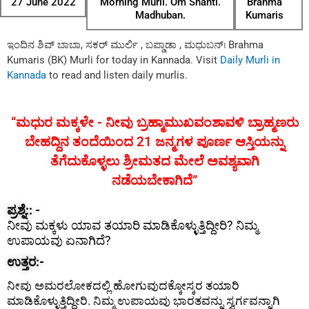
27 June 2022
Morning Murli. Om Shanti.
Brahma
Madhuban.
Kumaris
ಇಂದಿನ ಶಿವ್ ಬಾಬಾ, ಸಕರ್ ಮುರ್ಲಿ , ಬಪ್ಡಾಡಾ , ಮಧುಬನ್। Brahma
Kumaris (BK) Murli for today in Kannada. Visit
Daily Murli in
Kannada
to read and listen daily murlis.
“ಮಧುರ ಮಕ್ಕಳೇ - ನೀವು ಬ್ರಹ್ಮಾಮುಖವಂಶಾವಳಿ ಬ್ರಾಹ್ಮಣರು
ಬೇಹದ್ದಿನ ತಂದೆಯಿಂದ 21 ಜನ್ಮಗಳ ಪೂರ್ಣ ಆಸ್ತಿಯನ್ನು
ತೆಗೆದುಕೊಳ್ಳಲು ಶ್ರೀಮತದ ಮೇಲೆ ಅವಶ್ಯವಾಗಿ
ನಡೆಯಬೇಕಾಗಿದೆ”
ಪ್ರಶ್ನೆ:: -
ನೀವು ಮಕ್ಕಳು ಯಾವ ತಯಾರಿ ಮಾಡಿಕೊಳ್ಳುತ್ತಿದ್ದೀರಿ? ನಿಮ್ಮ
ಉಪಾಯವು ಏನಾಗಿದೆ?
ಉತ್ತರ:-
ನೀವು ಅಮರಲೋಕದಲ್ಲಿ ಹೋಗುವುದಕ್ಕೋಸ್ಕರ ತಯಾರಿ
ಮಾಡಿಕೊಳ್ಳುತ್ತಿದ್ದೀರಿ. ನಿಮ್ಮ ಉಪಾಯವು ಭಾರತವನ್ನು ಸ್ವರ್ಗವನ್ನಾಗಿ