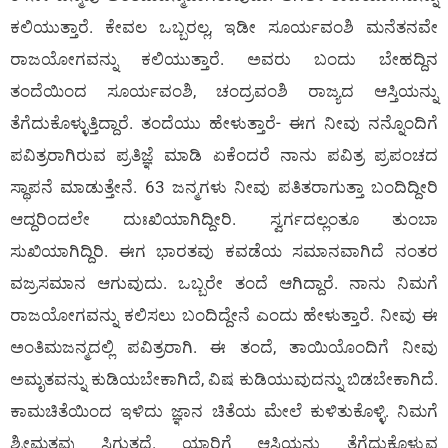
ಕಲಿಯುತ್ತಾರೆ. ಕೇವಲ ಒಬ್ಬರಲ್ಲ, ಇಡೀ ಸೂರ್ಯವಂಶಿ ಮನೆತನವೇ
ರಾಜಯೋಗವನ್ನು ಕಲಿಯುತ್ತಾರೆ. ಅವರು ಬಂದು ಬೇಹದ್ದಿನ
ತಂದೆಯಿಂದ ಸೂರ್ಯವಂಶಿ, ಚಂದ್ರವಂಶಿ ರಾಜ್ಯದ ಆಸ್ತಿಯನ್ನು
ತೆಗೆದುಕೊಳ್ಳುತ್ತಿದ್ದಾರೆ. ತಂದೆಯು ಹೇಳುತ್ತಾರೆ- ಈಗ ನೀವು ನನ್ನೊಂದಿಗೆ
ಪವಿತ್ರರಾಗಿರುವ ಪ್ರತಿಜ್ಞೆ ಮಾಡಿ ಏಕೆಂದರೆ ನಾನು ಪವಿತ್ರ ಪ್ರಪಂಚದ
ಸ್ಥಾಪನೆ ಮಾಡುತ್ತೇನೆ. 63 ಜನ್ಮಗಳು ನೀವು ಪತಿತರಾಗುತ್ತಾ ಬಂದಿದ್ದೀರಿ
ಆದ್ದರಿಂದಲೇ ದುಃಖಿಯಾಗಿದ್ದೀರಿ. ಸ್ವರ್ಗದಲ್ಲಂತೂ ತುಂಬಾ
ಸುಖಿಯಾಗಿದ್ದಿರಿ. ಈಗ ಭಾರತವು ಕವಡೆಯ ಸಮಾನವಾಗಿದೆ ನಂತರ
ವಜ್ರಸಮಾನ ಆಗುವುದು. ಒಬ್ಬರೇ ತಂದೆ ಆಗಿದ್ದಾರೆ. ನಾನು ನಿಮಗೆ
ರಾಜಯೋಗವನ್ನು ಕಲಿಸಲು ಬಂದಿದ್ದೇನೆ ಎಂದು ಹೇಳುತ್ತಾರೆ. ನೀವು ಈ
ಅಂತಿಮಜನ್ಮದಲ್ಲಿ ಪವಿತ್ರರಾಗಿ. ಈ ತಂದೆ, ತಾಯಿಯೊಂದಿಗೆ ನೀವು
ಅಮೃತವನ್ನು ಕುಡಿಯಬೇಕಾಗಿದೆ, ವಿಷ ಕುಡಿಯುವುದನ್ನು ಬಿಡಬೇಕಾಗಿದೆ.
ಕಾಮಚಿತೆಯಿಂದ ಇಳಿದು ಜ್ಞಾನ ಚಿತೆಯ ಮೇಲೆ ಕುಳಿತುಕೊಳ್ಳಿ. ನಿಮಗೆ
ಶ್ರೀಮತವು ಸಿಗುತ್ತದೆ. ಯಾರಿಗೆ ಆಸ್ತಿಯನ್ನು ತೆಗೆದುಕೊಳ್ಳುವ