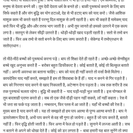
नौधा भक्ति से साक्षात्कार हुआ। अभी साक्षात्कार न भी हो तो हर्जा नही। एम आब्जेक्ट है ही
मनुष्य से देवता बनने की। तुम देवी देवता धर्म के बनते हो। बाकी पुरूषार्थ कराने के लिए बाप
सिर्फ कहते हैं और संग बुद्धि का योग हटाओ, देह से भी हटाए बाप को याद करो। जैसे आशिक
माशूक काम भी करते रहते हैं परन्तु दिल माशूक से लगी रहती है। बाप भी कहते हैं मामेकम् याद
करो फिर भी बुद्धि और-और तरफ भाग जाती है। अभी तुम जानते हो हमको उतरने में एक कल्प
लगा है। सतयुग से लेकर सीढ़ी उतरते हैं। थोड़ी-थोड़ी खाद पड़ती रहती है। सतो से तमो बन
जाते हैं। फिर अब तमो से सतो बनने के लिए बाप जम्प कराते हैं। सेकेण्ड में तमोप्रधान से
सतोप्रधान।
तो मीठे-मीठे बच्चों को पुरूषार्थ करना पड़े। बाप तो शिक्षा देते ही रहते हैं। अच्छे-अच्छे सेन्सीबुल
बच्चे खुद अनुभव करते हैं – बरोबर बहुत डिफीकल्ट है। कोई बताते हैं, कोई तो बिल्कुल बताते
नहीं। अपनी अवस्था का बताना चाहिए। बाप को याद ही नहीं करते तो वर्सा कैसे मिलेगा।
कायदेसिर याद नहीं करते, समझते हैं हम तो शिवबाबा के हैं हीं। याद न करने से गिर पड़ते हैं।
बाप को निरन्तर याद करने से खाद निकलती है, अटेन्शन देना पड़ता है। जब तक शरीर है तब
तक पुरुषार्थ चलता रहेगा। बुद्धि भी कहती है – याद घड़ी-घड़ी भूल जाती है। इस योगबल से
तुम बादशाही प्राप्त करते हो। सब तो एक जैसे दौड़ी पहन नहीं सकते, लॉ नहीं कहता। रेस में
भी जरा सा फर्क पड़ जाता है। नम्बरवन, फिर प्लस में आ जाते हैं। यहाँ भी बच्चों की रेस है।
मुख्य बात है याद करने की। यह तो समझते हो हम पाप आत्मा से पुण्य आत्मा बनते हैं। बाप ने
डायरेक्शन दिया है, अभी पाप करने से वह सौ गुणा हो जायेगा। बहुत हैं जो पाप करते हैं, बताते
नहीं हैं। फिर वृद्धि होती जाती है। फिर अन्त में फेल हो पड़ते हैं। सुनाने में लज्जा आती है। सच
न बताने से अपने को धोखा देते हैं। कोई को डर लगता है – बाबा हमारी यह बात सुनेंगे तो क्या