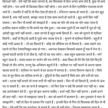
छिपाओ नहीं। ऐसे नहीं कि बाबा जानता है, हम शिवबाबा से दिल अन्दर क्षमा लेते हैं, कुछ भी क्षमा
नहीं होगा। पाप कभी भी किसका छिपा नहीं रहेगा। पाप करने से दिन प्रतिदिन पापात्मा बनते
जाते हैं। तकदीर में नहीं है तो फिर ऐसा ही होता है। रजिस्टर खराब हो जाता है। एक बार झूठ
बोलते हैं, सच नहीं बताते, समझा जाता है ऐसा काम करते ही रहते हैं। झूठ कभी छिप नहीं
सकता। बाप फिर भी बच्चों को समझाते हैं – कख का चोर सो लख का चोर कहा जाता है
इसलिए कहना चाहिए ना कि हमसे यह दोष हुआ। जब बाबा पूछते हैं तब कहते हैं भूल हो गई,
आपेही खुद क्यों नहीं बताते। बाबा जानते हैं बहुत बच्चे छिपाते हैं। बाप को सुनाने से श्रीमत
मिलेगी। कहाँ से चिट्ठी आती है पूछो क्या जवाब देना है। सुनाने से श्रीमत मिलेगी। बहुतों में
कोई गन्दी आदत है – तो वह छिपाते हैं। कोई को लौकिक घर से मिलता है। बाबा कहते भल
पहनो तो फिर रेसपान्सिबुल बाबा हो गया। अवस्था देखकर किसको कहता हूँ यज्ञ में भेज दो।
तुमको बदली करके दें तो ठीक है, नहीं तो वह याद रहेगा। बाबा बहुत खबरदार करते हैं। मार्ग
बहुत ऊंचा है। कदम-कदम पर सर्जन की राय लेनी है। बाबा शिक्षा ही देंगे कि ऐसे-ऐसे चिट्ठी
लिखो तो तीर लगेगा, परन्तु देह-अभिमान बहुतों में है। श्रीमत पर नहीं चलने से अपना खाता
खराब करते हैं। श्रीमत पर चलने से हर हालत में फायदा है। रास्ता कितना सहज है। सिर्फ
याद से तुम विश्व का मालिक बनते हो। बुढ़ियों के लिए कहते हैं सिर्फ बाप और वर्से को याद
करो। प्रजा नहीं बनाते तो राजा रानी भी नहीं बन सकते। फिर भी जो छिपाते हैं, उनसे तो ऊंच
पद पा सकते हैं। बाप का फर्ज है समझाना। जो फिर ऐसा न कहें कि हमको पता नहीं था। बाबा
सब डायरेक्शन देते हैं। भूल को झट बताना चाहिए। हर्जा नहीं, फिर नहीं करना। इसमें डरने
की बात नहीं। प्यार से समझाया जाता है। बाप को बताने में कल्याण है। बाप पुचकार दे प्यार से
समझायेंगे। नहीं तो दिल से एकदम गिर पड़ते हैं। इनकी दिल से गिरा तो शिवबाबा की दिल से भी
गिरा। ऐसे नहीं कि हम डायरेक्ट ले सकते हैं, कुछ भी नहीं होगा। जितना समझाया जाता है –