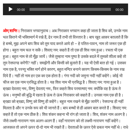
Audio
00:00
00:00
Player
ओम् शान्ति।
निराकार भगवानुवाच। अब निराकार भगवान कहा ही जाता है शिव को, उनके नाम
भल कितने भी भक्तिमार्ग में रखे हैं, ढेर नाम हैं तभी तो विस्तार है। बाप खुद आकर बतलाते हैं कि
हे बच्चे, मुझ अपने बाप शिव को तुम याद करते आये हो – हे पतित-पावन, नाम तो जरूर एक ही
होगा। बहुत नाम चल न सकें। शिवाए नम: कहते हैं तो एक ही शिव नाम हुआ। रचता भी एक
हुआ। बहुत नाम से तो मूँझ जायें। जैसे तुम्हारा नाम पुष्पा है उसके बदले में तुमको शीला कहें तो
तुम रेसपान्ड करेंगी? नहीं। समझेंगी और किसी को बुलाते हैं। यह भी ऐसी बात हो गई। उसका
नाम एक है, परन्तु भक्ति मार्ग होने कारण, बहुत मन्दिर बनाने कारण किसम-किसम के नाम रख
दिये हैं। नहीं तो नाम हर एक का एक होता है। गंगा नदी को जमुना नदी नहीं कहेंगे। कोई भी
चीज का एक नाम प्रसिद्ध होता है। यह शिव नाम भी प्रसिद्ध है। शिवाए नम: गाया हुआ है।
ब्रह्मा देवताए नम:, विष्णु देवताए नम:, फिर कहते शिव परमात्माए नम: क्योंकि वह है ऊंच ते
ऊंच। मनुष्यों की बुद्धि में रहता है ऊंच ते ऊंच निराकार को कहते हैं। उनका नाम एक ही है।
ब्रह्मा को ब्रह्मा, विष्णु को विष्णु ही कहेंगे। बहुत नाम रखने से मूँझ जायेंगे। रेसपान्ड ही नहीं
मिलता है और न उनके रूप को भी जानते हैं। बाप बच्चों से ही आकर बात करते हैं। शिवाए नम:
कहते हैं तो एक नाम ठीक है। शिव शंकर कहना भी रांग हो जाता है। शिव, शंकर नाम अलग है।
जैसे लक्ष्मी-नारायण नाम अलग-अलग हैं। वहाँ नारायण को तो लक्ष्मी-नारायण नहीं कहेंगे।
आजकल तो अपने ऊपर दो-दो नाम भी रखते हैं। देवताओं के ऊपर ऐसे डबल नाम नहीं थे। राधे