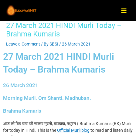
Skip
Main
to
Men
content
27 March 2021 HINDI Murli Today –
Post
navigation
Brahma Kumaris
Leave a Comment
/ By
SBSI
/
26 March 2021
27 March 2021 HINDI Murli
Today – Brahma Kumaris
26 March 2021
Morning Murli. Om Shanti. Madhuban.
Brahma Kumaris
आज की शिव बाबा की साकार मुरली, बापदादा, मधुबन। Brahma Kumaris (BK) Murli
for today in Hindi. This is the
Official Murli blog
to read and listen daily