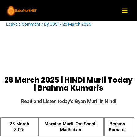
Skip
Main
to
Men
content
Leave a Comment
/ By
SBSI
/
25 March 2025
Post
navigation
26 March 2025 | HINDI Murli Today
| Brahma Kumaris
Read and Listen today’s Gyan Murli in Hindi
25 March
Morning Murli. Om Shanti.
Brahma
2025
Madhuban.
Kumaris