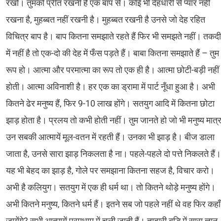
रखो। तुमको प्रीत रखनी है एक बाप से। कोई भी देहधारी से प्यार नहीं
रखना है, मुहब्बत नहीं रखनी है। मुहब्बत रखनी है उनसे जो देह रहित
विचित्र बाप है। बाप कितना समझाते रहते हैं फिर भी समझते नहीं। तकद
में नहीं है तो एक-दो की देह में फँस पड़ते हैं। बाबा कितना समझाते हैं – तुम
रूप हो। आत्मा और परमात्मा का रूप तो एक ही है। आत्मा छोटी-बड़ी नहीं
होती। आत्मा अविनाशी है। हर एक का ड्रामा में पार्ट नूँधा हुआ है। अभी
कितने ढेर मनुष्य हैं, फिर 9-10 लाख होंगे। सतयुग आदि में कितना छोटा
झाड़ होता है। प्रलय तो कभी होती नहीं। तुम जानते हो जो भी मनुष्य मात्र 
उन सबकी आत्मायें मूल-वतन में रहती हैं। उनका भी झाड़ है। बीज डाला
जाता है, उनसे सारा झाड़ निकलता है ना। पहले-पहले दो पत्ते निकलते हैं।
यह भी बेहद का झाड़ है, गोले पर समझाना कितना सहज है, विचार करो।
अभी है कलियुग। सतयुग में एक ही धर्म था। तो कितने थोड़े मनुष्य होंगे।
अभी कितने मनुष्य, कितने धर्म हैं। इतने सब जो पहले नहीं थे वह फिर कहाँ
जायेंगे? सभी आत्मायें परमधाम में चली जाती हैं। तुम्हारी बुद्धि में सारा ज्ञान