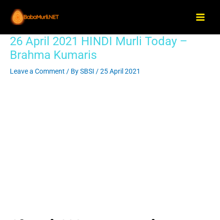
Skip
Main
to
Men
content
26 April 2021 HINDI Murli Today –
Post
navigation
Brahma Kumaris
Leave a Comment
/ By
SBSI
/
25 April 2021