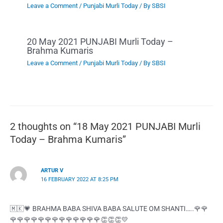
Leave a Comment
/
Punjabi Murli Today
/ By
SBSI
20 May 2021 PUNJABI Murli Today –
Brahma Kumaris
Leave a Comment
/
Punjabi Murli Today
/ By
SBSI
2 thoughts on “18 May 2021 PUNJABI Murli
Today – Brahma Kumaris”
ARTUR V
16 FEBRUARY 2022 AT 8:25 PM
🇲🇰💗 BRAHMA BABA SHIVA BABA SALUTE OM SHANTI…..🌹🌹
🌹🌹🌹🌹🌹🌹🌹🌹🌹🌹🌹🌹🌹👏👏👏💛