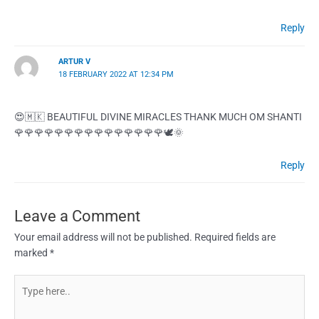
Reply
ARTUR V
18 FEBRUARY 2022 AT 12:34 PM
😍🇲🇰 BEAUTIFUL DIVINE MIRACLES THANK MUCH OM SHANTI
🌹🌹🌹🌹🌹🌹🌹🌹🌹🌹🌹🌹🌹🌹🌹🕊️🌞
Reply
Leave a Comment
Your email address will not be published.
Required fields are
marked
*
Type
here..