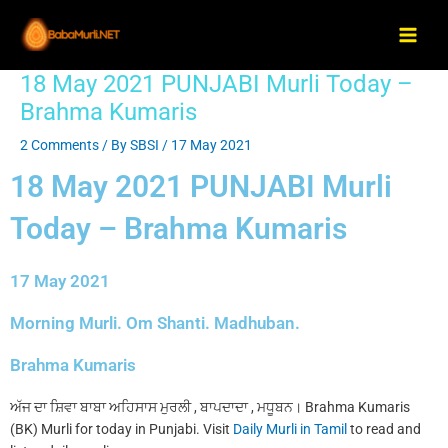
Skip
Main
to
Men
content
18 May 2021 PUNJABI Murli Today –
Post
navigation
Brahma Kumaris
2 Comments
/ By
SBSI
/
17 May 2021
18 May 2021 PUNJABI Murli
Today – Brahma Kumaris
17 May 2021
Morning Murli. Om Shanti. Madhuban.
Brahma Kumaris
ਅੱਜ ਦਾ ਸ਼ਿਵਾ ਬਾਬਾ ਅਹਿਸਾਸ ਮੁਰਲੀ , ਬਾਪਦਾਦਾ , ਮਧੂਬਨ। Brahma Kumaris
(BK) Murli for today in Punjabi. Visit
Daily Murli in Tamil
to read and