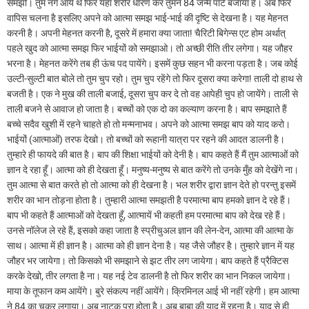
समझो। तुम नंगे आये थे फिर यहाँ शरीर धारण कर तुमने 84 जन्म पार्ट बजाया है। अब फिर
वापिस चलना है इसलिए अपने को आत्मा समझ भाई-भाई की दृष्टि से देखना है। यह मेहनत
करनी है। अपनी मेहनत करनी है, दूसरे में हमारा क्या जाता! चैरिटी बिगेन्स एट होम अर्थात्
पहले खुद को आत्मा समझ फिर भाईयों को समझाओ। तो अच्छी रीति तीर लगेगा। यह जौहर
भरना है। मेहनत करेंगे तब ही ऊंच पद पायेंगे। इसमें कुछ सहन भी करना पड़ता है। जब कोई
उल्टी-सुल्टी बात बोले तो तुम चुप रहो। तुम चुप रहेंगे तो फिर दूसरा क्या करेगा! ताली दो हाथ से
बजती है। एक ने मुख की ताली बजाई, दूसरा चुप कर दे तो वह आपेही चुप हो जायेंगे। ताली से
ताली बजने से आवाज हो जाता है। बच्चों को एक दो का कल्याण करना है। बाप समझाते हैं
बच्चे सदैव खुशी में रहने चाहते हो तो मन्मनाभव। अपने को आत्मा समझ बाप को याद करो।
भाईयों (आत्माओं) तरफ देखो। तो बच्चों को रूहानी यात्रा पर रहने की आदत डालनी है।
तुम्हारे ही फायदे की बात है। बाप की शिक्षा भाईयों को देनी है। बाप कहते हैं मैं तुम आत्माओं को
ज्ञान दे रहा हूँ। आत्मा को ही देखता हूँ। मनुष्य-मनुष्य से बात करेंगे तो उनके मुँह को देखेंगे ना।
तुम आत्मा से बात करते हो तो आत्मा को ही देखना है। भल शरीर द्वारा ज्ञान देते हो परन्तु इसमें
शरीर का भान तोड़ना होता है। तुम्हारी आत्मा समझती है परमात्मा बाप हमको ज्ञान दे रहे हैं।
बाप भी कहते हैं आत्माओं को देखता हूँ, आत्मायें भी कहती हम परमात्मा बाप को देख रहे हैं।
उनसे नॉलेज ले रहे हैं, इसको कहा जाता है स्प्रीचुअल ज्ञान की लेन-देन, आत्मा की आत्मा के
साथ। आत्मा में ही ज्ञान है। आत्मा को ही ज्ञान देना है। यह जैसे जौहर है। तुम्हारे ज्ञान में यह
जौहर भर जायेगा। तो किसको भी समझाने से झट तीर लग जायेगा। बाप कहते हैं प्रैक्टिस
करके देखो, तीर लगता है ना। यह नई टेव डालनी है तो फिर शरीर का भान निकल जायेगा।
माया के तूफान कम आयेंगे। बुरे संकल्प नहीं आयेंगे। क्रिमिनल आई भी नहीं रहेगी। हम आत्मा
ने 84 का चक्र लगाया। अब नाटक पूरा होता है। अब बाबा की याद में रहना है। याद से ही