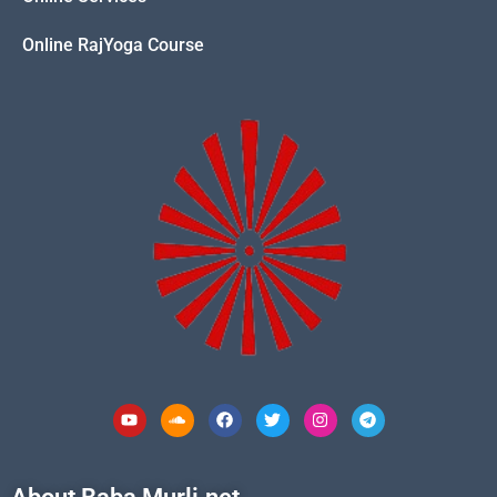
Online RajYoga Course
Youtube
Soundcloud
Facebook
Twitter
Instagram
Telegram