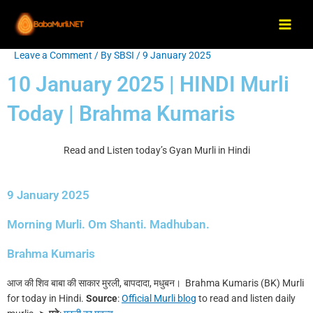
Skip
Main
to
Men
content
Leave a Comment
/ By
SBSI
/
9 January 2025
Post
navigation
10 January 2025 | HINDI Murli
Today | Brahma Kumaris
Read and Listen today’s Gyan Murli in Hindi
9 January 2025
Morning Murli. Om Shanti. Madhuban.
Brahma Kumaris
आज की शिव बाबा की साकार मुरली, बापदादा, मधुबन। Brahma Kumaris (BK) Murli
for today in Hindi.
Source
:
Official Murli blog
to read and listen daily