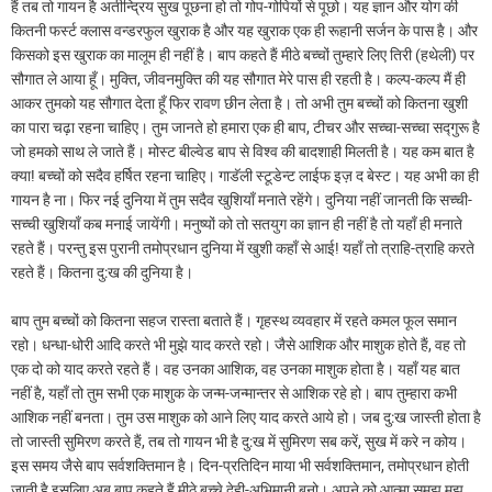
हैं तब तो गायन है अतीन्द्रिय सुख पूछना हो तो गोप-गोपियों से पूछो। यह ज्ञान और योग की
कितनी फर्स्ट क्लास वन्डरफुल खुराक है और यह खुराक एक ही रूहानी सर्जन के पास है। और
किसको इस खुराक का मालूम ही नहीं है। बाप कहते हैं मीठे बच्चों तुम्हारे लिए तिरी (हथेली) पर
सौगात ले आया हूँ। मुक्ति, जीवनमुक्ति की यह सौगात मेरे पास ही रहती है। कल्प-कल्प मैं ही
आकर तुमको यह सौगात देता हूँ फिर रावण छीन लेता है। तो अभी तुम बच्चों को कितना खुशी
का पारा चढ़ा रहना चाहिए। तुम जानते हो हमारा एक ही बाप, टीचर और सच्चा-सच्चा सद्गुरू है
जो हमको साथ ले जाते हैं। मोस्ट बील्वेड बाप से विश्व की बादशाही मिलती है। यह कम बात है
क्या! बच्चों को सदैव हर्षित रहना चाहिए। गाडॅली स्टूडेन्ट लाईफ इज़ द बेस्ट। यह अभी का ही
गायन है ना। फिर नई दुनिया में तुम सदैव खुशियाँ मनाते रहेंगे। दुनिया नहीं जानती कि सच्ची-
सच्ची खुशियाँ कब मनाई जायेंगी। मनुष्यों को तो सतयुग का ज्ञान ही नहीं है तो यहाँ ही मनाते
रहते हैं। परन्तु इस पुरानी तमोप्रधान दुनिया में खुशी कहाँ से आई! यहाँ तो त्राहि-त्राहि करते
रहते हैं। कितना दु:ख की दुनिया है।
बाप तुम बच्चों को कितना सहज रास्ता बताते हैं। गृहस्थ व्यवहार में रहते कमल फूल समान
रहो। धन्धा-धोरी आदि करते भी मुझे याद करते रहो। जैसे आशिक और माशुक होते हैं, वह तो
एक दो को याद करते रहते हैं। वह उनका आशिक, वह उनका माशुक होता है। यहाँ यह बात
नहीं है, यहाँ तो तुम सभी एक माशुक के जन्म-जन्मान्तर से आशिक रहे हो। बाप तुम्हारा कभी
आशिक नहीं बनता। तुम उस माशुक को आने लिए याद करते आये हो। जब दु:ख जास्ती होता है
तो जास्ती सुमिरण करते हैं, तब तो गायन भी है दु:ख में सुमिरण सब करें, सुख में करे न कोय।
इस समय जैसे बाप सर्वशक्तिमान है। दिन-प्रतिदिन माया भी सर्वशक्तिमान, तमोप्रधान होती
जाती है इसलिए अब बाप कहते हैं मीठे बच्चे देही-अभिमानी बनो। अपने को आत्मा समझ मुझ