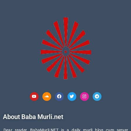
Youtube
Soundcloud
Facebook
Twitter
Instagram
Telegram
About Baba Murli.net
Dear reader, BabaMurli.NET is a daily murli blog cum server