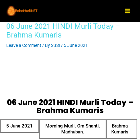
Skip
Main
to
Men
content
06 June 2021 HINDI Murli Today –
Post
navigation
Brahma Kumaris
Leave a Comment
/ By
SBSI
/
5 June 2021
06 June 2021 HINDI Murli Today –
Brahma Kumaris
5 June 2021
Morning Murli. Om Shanti.
Brahma
Madhuban.
Kumaris