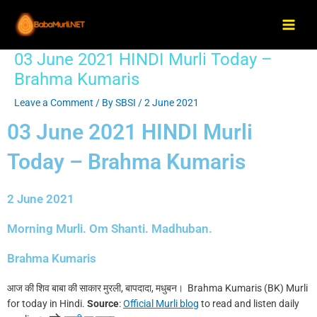
Skip
Main
to
Men
content
03 June 2021 HINDI Murli Today –
Post
navigation
Brahma Kumaris
Leave a Comment
/ By
SBSI
/
2 June 2021
03 June 2021 HINDI Murli
Today – Brahma Kumaris
2 June 2021
Morning Murli. Om Shanti. Madhuban.
Brahma Kumaris
आज की शिव बाबा की साकार मुरली, बापदादा, मधुबन। Brahma Kumaris (BK) Murli
for today in Hindi.
Source
:
Official Murli blog
to read and listen daily