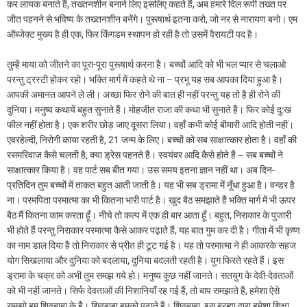
कर लायक बनाते हैं, तख्तनशीन बनाने लिए इसलिए कहते हैं, अब हमारे दिल रूपी तख्त पर
जीत पहनने से भविष्य के तख्तनशीन बनेंगे। पुरूषार्थ इतना करो, जो नर से नारायण बनो। एम
ऑब्जेक्ट मुख्य है ही एक, फिर किंगडम स्थापन हो रही है तो उसमें वैरायटी पद है।
तुम्हें माया को जीतने का पूरा-पूरा पुरूषार्थ करना है। बच्चों आदि को भी भल प्यार से चलाओ
परन्तु ट्रस्टी होकर रहो। भक्ति मार्ग में कहते थे ना – प्रभू यह सब आपका दिया हुआ है।
आपकी अमानत आपने ले ली। अच्छा फिर रोने की बात ही नहीं परन्तु यह तो है ही रोने की
दुनिया। मनुष्य कथायें बहुत सुनाते हैं। मोहजीत राजा की कथा भी सुनाते हैं। फिर कोई दु:ख
फील नहीं होता है। एक शरीर छोड़ जाए दूसरा लिया। वहाँ कभी कोई बीमारी आदि होती नहीं।
एवरहेल्दी, निरोगी काया रहती है, 21 जन्म के लिए। बच्चों को सब साक्षात्कार होता है। वहाँ की
रसमरिवाज कैसे चलती है, क्या ड्रेस पहनते हैं। स्वयंवर आदि कैसे होते हैं – सब बच्चों ने
साक्षात्कार किया है। वह पार्ट सब बीत गया। उस समय इतना ज्ञान नहीं था। अब दिन-
प्रतिदिन तुम बच्चों में ताकत बहुत आती जाती है। यह भी सब ड्रामा में नूँधा हुआ है। वन्डर है
ना। परमपिता परमात्मा का भी कितना भारी पार्ट है। खुद बैठ समझाते हैं भक्ति मार्ग में भी ऊपर
बैठ मैं कितना काम करता हूँ। नीचे तो कल्प में एक ही बार आता हूँ। बहुत, निराकार के पुजारी
भी होते हैं परन्तु निराकार परमात्मा कैसे आकर पढ़ाते हैं, यह बात गुम कर दी है। गीता में भी कृष्ण
का नाम डाल दिया है तो निराकार से प्रीत ही टूट गई है। यह तो परमात्मा ने ही आकरके सहज
योग सिखलाया और दुनिया को बदलाया, दुनिया बदलती रहती है। युग फिरते रहते हैं। इस
ड्रामा के चक्र को अभी तुम समझ गये हो। मनुष्य कुछ नहीं जानते। सतयुग के देवी-देवताओं
को भी नहीं जानते। सिर्फ देवताओं की निशानियाँ रह गई हैं, तो बाप समझाते हैं, हमेशा ऐसे
समझो हम शिवबाबा के हैं। शिवबाबा हमको पढ़ाते हैं। शिवबाबा, इस ब्रह्मा द्वारा हमेशा शिक्षा