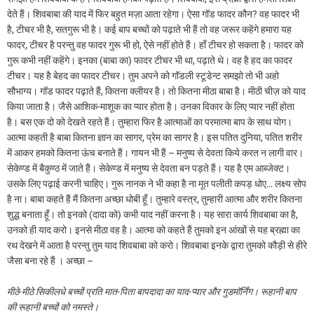
देते हैं। शिवबाबा की याद में फिर बहुत मज़ा आता रहेगा। ऐसा गॉड फादर कौन? वह फादर भी
है, टीचर भी है, सतगुरू भी है। कई बाप बच्चों को पढ़ाते भी हैं तो वह जरूर कहेंगे हमारा यह
फादर, टीचर है परन्तु वह फादर गुरू भी हो, ऐसे नहीं होते हैं। हाँ टीचर हो सकता है। फादर को
गुरू कभी नहीं कहेंगे। इनका (बाबा का) फादर टीचर भी था, पढ़ाते थे। वह है हद का फादर
टीचर। यह है बेहद का फादर टीचर। तुम अपने को गॉडली स्टूडेन्ट समझो तो भी अहो
सौभाग्य। गॉड फादर पढ़ाते हैं, कितना क्लीयर है। तो कितना मीठा बाबा है। मीठी चीज़ को याद
किया जाता है। जैसे आशिक-माशूक का प्यार होता है। उनका विकार के लिए प्यार नहीं होता
है। बस एक दो को देखते रहते हैं। तुम्हारा फिर है आत्माओं का परमात्मा बाप के साथ योग।
आत्मा कहती है बाबा कितना ज्ञान का सागर, प्रेम का सागर है। इस पतित दुनिया, पतित शरीर
में आकर हमको कितना ऊंच बनाते हैं। गायन भी हैं – मनुष्य से देवता किये करत न लागी वार।
सेकेण्ड में बैकुण्ठ में जाते हैं। सेकेण्ड में मनुष्य से देवता बन पड़ते हैं। यह है एम आब्जेक्ट।
उसके लिए पढ़ाई करनी चाहिए। गुरू नानक ने भी कहा है ना मूत पलीती कपड़ धोए… लक्ष्य सोप
है ना। बाबा कहते हैं मैं कितना अच्छा धोबी हूँ। तुम्हारे वस्त्र, तुम्हारी आत्मा और शरीर कितना
शुद्ध बनाता हूँ। तो इनको (दादा को) कभी याद नहीं करना है। यह सारा कार्य शिवबाबा का है,
उनको ही याद करो। इनसे मीठा वह है। आत्मा को कहते हैं तुमको इन आंखों से यह ब्रह्मा का
रथ देखने में आता है परन्तु तुम याद शिवबाबा को करो। शिवबाबा इनके द्वारा तुमको कौड़ी से हीरे
जैसा बना रहे हैं । अच्छा –
मीठे-मीठे सिकीलधे बच्चों प्रति मात-पिता बापदादा का याद-प्यार और गुडमॉर्निंग। रूहानी बाप
की रूहानी बच्चों को नमस्ते।