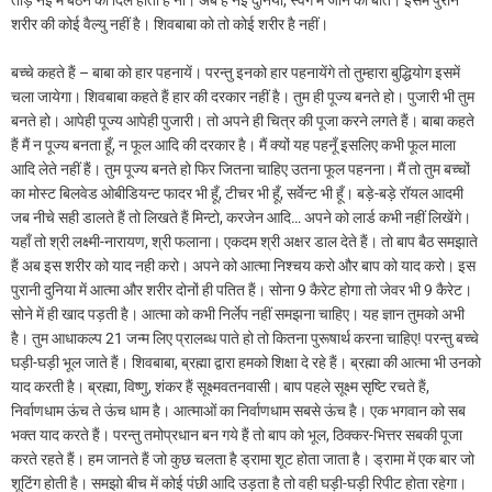
तोड़ नई में बैठने की दिल होती है ना। अब है नई दुनिया, स्वर्ग में जाने की बात। इसमें पुराने
शरीर की कोई वैल्यु नहीं है। शिवबाबा को तो कोई शरीर है नहीं।
बच्चे कहते हैं – बाबा को हार पहनायें। परन्तु इनको हार पहनायेंगे तो तुम्हारा बुद्धियोग इसमें
चला जायेगा। शिवबाबा कहते हैं हार की दरकार नहीं है। तुम ही पूज्य बनते हो। पुजारी भी तुम
बनते हो। आपेही पूज्य आपेही पुजारी। तो अपने ही चित्र की पूजा करने लगते हैं। बाबा कहते
हैं मैं न पूज्य बनता हूँ, न फूल आदि की दरकार है। मैं क्यों यह पहनूँ इसलिए कभी फूल माला
आदि लेते नहीं हैं। तुम पूज्य बनते हो फिर जितना चाहिए उतना फूल पहनना। मैं तो तुम बच्चों
का मोस्ट बिलवेड ओबीडियन्ट फादर भी हूँ, टीचर भी हूँ, सर्वेन्ट भी हूँ। बड़े-बड़े रॉयल आदमी
जब नीचे सही डालते हैं तो लिखते हैं मिन्टो, करजेन आदि… अपने को लार्ड कभी नहीं लिखेंगे।
यहाँ तो श्री लक्ष्मी-नारायण, श्री फलाना। एकदम श्री अक्षर डाल देते हैं। तो बाप बैठ समझाते
हैं अब इस शरीर को याद नही करो। अपने को आत्मा निश्चय करो और बाप को याद करो। इस
पुरानी दुनिया में आत्मा और शरीर दोनों ही पतित हैं। सोना 9 कैरेट होगा तो जेवर भी 9 कैरेट।
सोने में ही खाद पड़ती है। आत्मा को कभी निर्लेप नहीं समझना चाहिए। यह ज्ञान तुमको अभी
है। तुम आधाकल्प 21 जन्म लिए प्रालब्ध पाते हो तो कितना पुरूषार्थ करना चाहिए! परन्तु बच्चे
घड़ी-घड़ी भूल जाते हैं। शिवबाबा, ब्रह्मा द्वारा हमको शिक्षा दे रहे हैं। ब्रह्मा की आत्मा भी उनको
याद करती है। ब्रह्मा, विष्णु, शंकर हैं सूक्ष्मवतनवासी। बाप पहले सूक्ष्म सृष्टि रचते हैं,
निर्वाणधाम ऊंच ते ऊंच धाम है। आत्माओं का निर्वाणधाम सबसे ऊंच है। एक भगवान को सब
भक्त याद करते हैं। परन्तु तमोप्रधान बन गये हैं तो बाप को भूल, ठिक्कर-भित्तर सबकी पूजा
करते रहते हैं। हम जानते हैं जो कुछ चलता है ड्रामा शूट होता जाता है। ड्रामा में एक बार जो
शूटिंग होती है। समझो बीच में कोई पंछी आदि उड़ता है तो वही घड़ी-घड़ी रिपीट होता रहेगा।