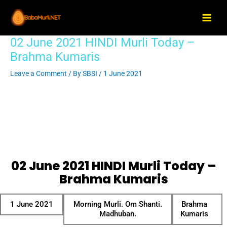
Skip
Main
to
Men
content
02 June 2021 HINDI Murli Today –
Post
navigation
Brahma Kumaris
Leave a Comment
/ By
SBSI
/
1 June 2021
02 June 2021 HINDI Murli Today –
Brahma Kumaris
1 June 2021
Morning Murli. Om Shanti.
Brahma
Madhuban.
Kumaris